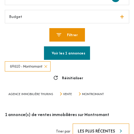
Budget
Filtrer
Voir les
1
annonces
69610 - Montromant
Réinitialiser
AGENCE IMMOBILIÈRE THURINS
VENTE
MONTROMANT
1
annonce(s) de ventes immobilières sur Montromant
LES PLUS RÉCENTES
Trier par