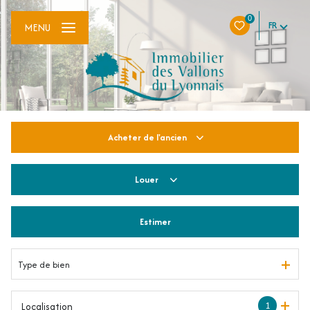
0
FR
MENU
Acheter
de l'ancien
Louer
De l'ancien
Estimer
à l'année
De l'immo pro
Type de bien
1
Localisation