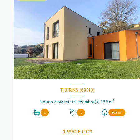
THURINS (69510)
Maison 5 pièce(s) 4 chambre(s) 129 m²
1
1
805 m²
1 990 € CC*
VOIR LE BIEN