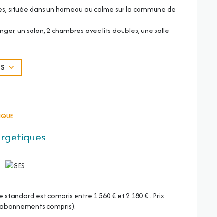
nes, située dans un hameau au calme sur la commune de
er, un salon, 2 chambres avec lits doubles, une salle
simples, un salon avec canapé convertible et une salle
US
 Parking extérieur.
entretien fosse septique) Facturation eau, chauffage
tat des lieux).
TIQUE
ergetiques
tandard est compris entre 1 560 € et 2 180 € . Prix
 (abonnements compris).