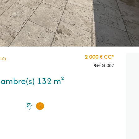
2 000 € CC*
510)
Réf
G-082
Maison 6 pièce(s) 4 chambre(s) 132 m²
1