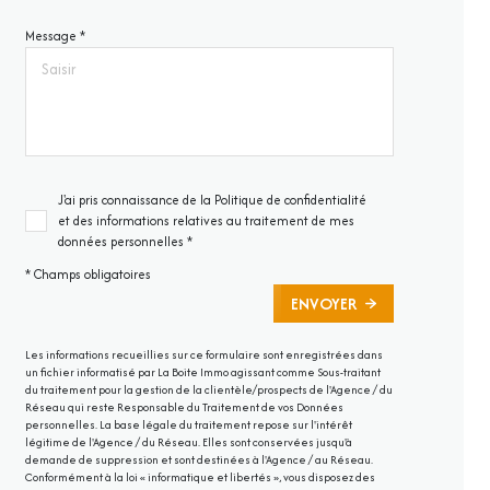
Message *
J'ai pris connaissance de la Politique de confidentialité
et des informations relatives au traitement de mes
données personnelles *
* Champs obligatoires
ENVOYER
Les informations recueillies sur ce formulaire sont enregistrées dans
un fichier informatisé par La Boite Immo agissant comme Sous-traitant
du traitement pour la gestion de la clientèle/prospects de l'Agence / du
Réseau qui reste Responsable du Traitement de vos Données
personnelles. La base légale du traitement repose sur l'intérêt
légitime de l'Agence / du Réseau. Elles sont conservées jusqu'à
demande de suppression et sont destinées à l'Agence / au Réseau.
Conformément à la loi « informatique et libertés », vous disposez des