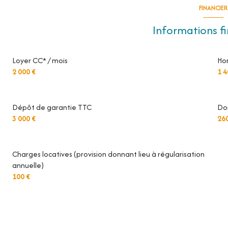
FINANCIER
Informations f
Loyer CC* / mois
Ho
2 000 €
1 4
Dépôt de garantie TTC
Don
3 000 €
26
Charges locatives (provision donnant lieu à régularisation
annuelle)
100 €