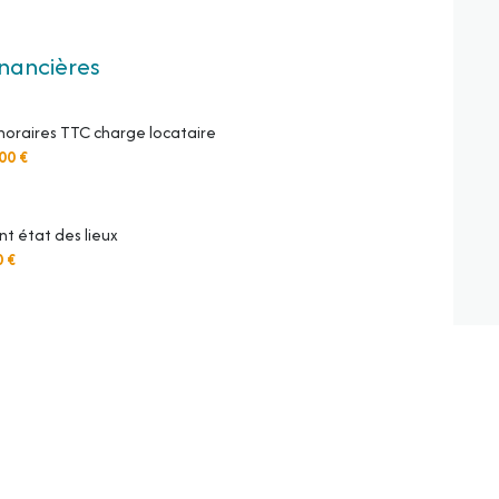
inancières
noraires TTC charge locataire
00 €
t état des lieux
0 €