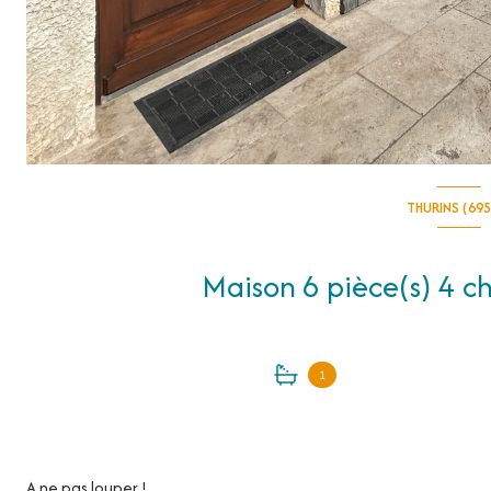
THURINS (69
1
A ne pas louper !