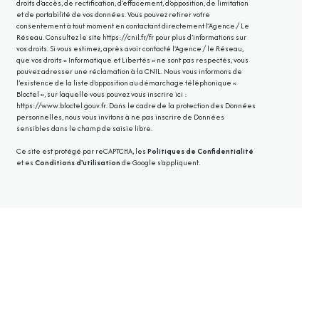
droits d’accès, de rectification, d’effacement, d’opposition, de limitation
et de portabilité de vos données. Vous pouvez retirer votre
consentement à tout moment en contactant directement l’Agence / Le
Réseau. Consultez le site
https://cnil.fr/fr
pour plus d’informations sur
vos droits. Si vous estimez, après avoir contacté l'Agence / le Réseau,
que vos droits « Informatique et Libertés » ne sont pas respectés, vous
pouvez adresser une réclamation à la CNIL. Nous vous informons de
l’existence de la liste d'opposition au démarchage téléphonique «
Bloctel », sur laquelle vous pouvez vous inscrire ici :
https://www.bloctel.gouv.fr
. Dans le cadre de la protection des Données
personnelles, nous vous invitons à ne pas inscrire de Données
sensibles dans le champ de saisie libre.
Ce site est protégé par reCAPTCHA, les
Politiques de Confidentialité
et es
Conditions d'utilisation
de Google s'appliquent.