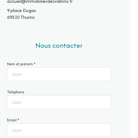
accueil@immobilierdesvallons.fr
9 place Dugas
69510 Thurins
Nous contacter
Nom et prénom *
Téléphone
E-mail *