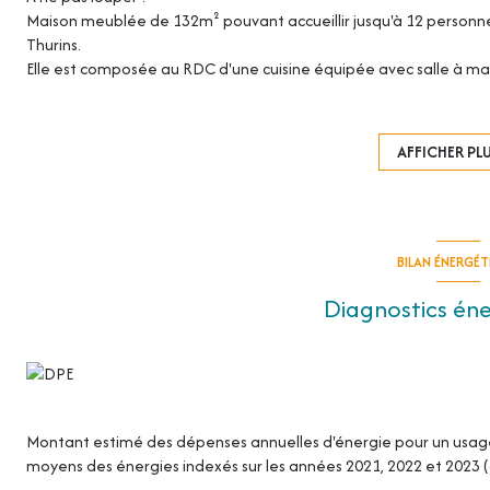
Maison meublée de 132m² pouvant accueillir jusqu'à 12 person
Thurins.
Elle est composée au RDC d'une cuisine équipée avec salle à mang
de bains et WC séparés.
A l'étage, une chambre avec lit double, une chambre avec 4 lits 
d'eau avec WC.
AFFICHER PL
Le bien est accompagné d'une terrasse ainsi qu'un jardin arboré.
Location courte durée possible (minimum 1 mois).
Loyer 1900 + 100€ de charges (comprenant entretien paysager, 
et électricité selon consommations réelles.
Dépôt de garantie de 3000€. Honoraires de 1400€ (dont 260€ d'é
BILAN ÉNERGÉ
Disponible de suite.
Diagnostics én
Contactez-nous sans tarder au 04.72.54.70.03.
Montant estimé des dépenses annuelles d'énergie pour un usage s
moyens des énergies indexés sur les années 2021, 2022 et 2023